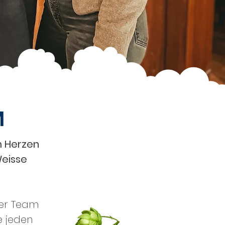
M
m Herzen
Weisse
ser Team
e jeden