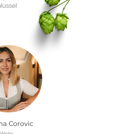
lüssel
ha Corovic
Wirtin